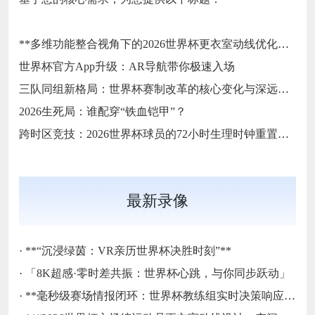
**多维功能整合视角下的2026世界杯更衣室动线优化方案**
世界杯官方App升级：AR导航带你极速入场
三队同组新格局：世界杯赛制改革的核心变化与深远影响
2026生死局：谁配穿“铁血铠甲”？
跨时区竞技：2026世界杯球员的72小时生理时钟重置挑战
最新录像
·
**“沉浸绿茵：VR亲历世界杯决胜时刻”**
·
「8K超感·零时差共振：世界杯心跳，与你同步跃动」
·
**毫秒级赛场情报闭环：世界杯教练组实时决策响应系统**