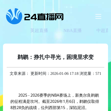
英超直播
NBA直播
中超直
鹈鹕：挣扎中寻光，困境里求变
文章来源： 更新时间：2026-01-06 17:18 浏览量：571
2025 - 2026赛季的NBA赛场上，新奥尔良鹈鹕
的征程满是坎坷。截至2026年1月6日，鹈鹕仅取得
8胜28负的战绩，位列西部第15，深陷泥沼。