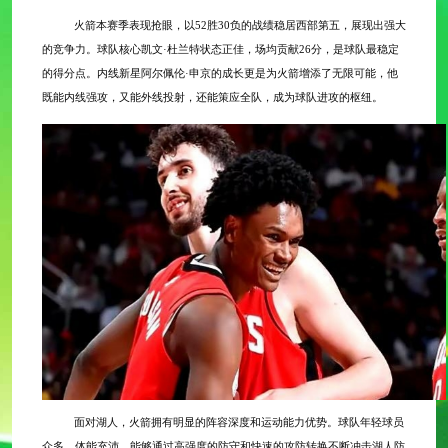
火箭本赛季表现抢眼，以
52胜30负的战绩稳居西部第五，展现出强大
的竞争力。球队核心凯文·杜兰特状态正佳，场均贡献26分，是球队最稳定
的得分点。内线新星阿尔佩伦·申京的成长更是为火箭增添了无限可能，他
既能内线强攻，又能外线投射，还能策应全队，成为球队进攻的枢纽。
面对湖人，火箭拥有明显的阵容深度和运动能力优势。球队年轻球员
众多，体能充沛，能够通过高强度的防守和快速的攻防转换不断冲击湖人防