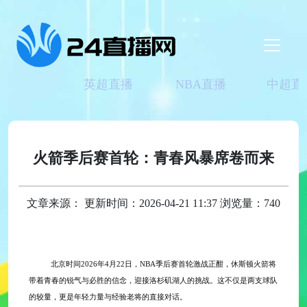
英超直播
NBA直播
中超直
火箭季后赛首轮：青春风暴席卷而来
文章来源： 更新时间：2026-04-21 11:37 浏览量：740
北京时间
2026年4月22日，NBA季后赛首轮激战正酣，休斯顿火箭将
带着青春的锐气与必胜的信念，迎接洛杉矶湖人的挑战。这不仅是两支球队
的较量，更是年轻力量与经验老将的直接对话。