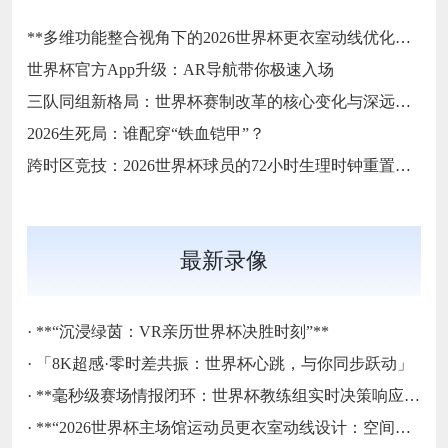
**多维功能整合视角下的2026世界杯更衣室动线优化方案**
世界杯官方App升级：AR导航带你极速入场
三队同组新格局：世界杯赛制改革的核心变化与深远影响
2026生死局：谁配穿“铁血铠甲”？
跨时区竞技：2026世界杯球员的72小时生理时钟重置挑战
最新录像
·
**“沉浸绿茵：VR亲历世界杯决胜时刻”**
·
「8K超感·零时差共振：世界杯心跳，与你同步跃动」
·
**毫秒级赛场情报闭环：世界杯教练组实时决策响应系统**
·
**“2026世界杯主场馆运动员更衣室动线设计：空间利用效率评估与运行机制优化路径研究”**