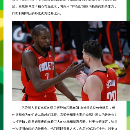
线。主教练乌度卡精心布置战术，将采用
“车轮战”策略消耗詹姆斯的体力，
同时利用球队的外线火力拉开比分。
尽管湖人拥有丰富的季后赛经验和勒布朗·詹姆斯这位传奇球星，但
伤病却成为他们难以逾越的障碍。东契奇和里夫斯的缺席让湖人的进攻火力
大打折扣，而詹姆斯也面临着巨大的体能和状态考验。
对于火箭而言，这是
一次证明自己的绝佳机会。他们将以青春之名，向总冠军发起冲击。只要火