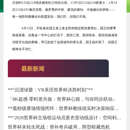
日加时125比124绝杀拥有杜兰特的火箭，11月5日121比116斩勇士，1月14
日112比101擒尼克斯。德罗赞的中投、蒙克的暴扣、卡德威尔的拼抢——
每一场胜利都像在向联盟宣告：我们烂，但我们不跪。
4月13日，开拓者在国王身上拿走胜利锁定附加赛席位，国王的赛季
彻底落幕。但黄金一号中心的灯光下，那些三双、那些绝杀、那些伤病满营
仍咬牙出战的夜晚，早已刻进了这座城市的骨头里。国王或许死了，但国王
精神永不消亡。
**“沉浸绿茵：VR亲历世界杯决胜时刻”**
「8K超感·零时差共振：世界杯心跳，与你同步跃动」
**毫秒级赛场情报闭环：世界杯教练组实时决策响应系统**
**“2026世界杯主场馆运动员更衣室动线设计：空间利用效率评估与运行机制优化路径研究”**
世界杯末轮生死战：替补奇兵破局，阵型暗藏危机