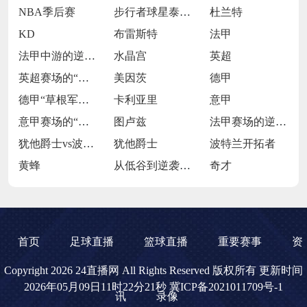
NBA季后赛
步行者球星泰雷塞-哈利伯顿
杜兰特
KD
布雷斯特
法甲
法甲中游的逆袭与挣扎
水晶宫
英超
英超赛场的“硬仗专家”与成长之惑
美因茨
德甲
德甲“草根军团”的逆袭征途
卡利亚里
意甲
意甲赛场的“逆袭草根”
图卢兹
法甲赛场的逆袭者征程
犹他爵士vs波特兰开拓者
犹他爵士
波特兰开拓者
黄蜂
从低谷到逆袭的蜕变之路
奇才
首页
足球直播
篮球直播
重要赛事
资
Copyright 2026 24直播网 All Rights Reserved 版权所有 更新时间
2026年05月09日11时22分21秒
冀ICP备2021011709号-1
讯
录像