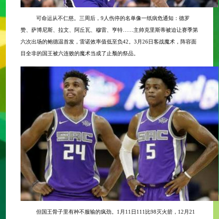
可命运从不仁慈。三周后，
9人伤停的名单像一纸病危通知：德罗
赞、萨博尼斯、拉文、阿丘瓦、穆雷、亨特……主帅克里斯蒂被迫让赛季第
六次出场的鲍德温首发，雷诺效率值低至负42。3月26日客战魔术，阵容面
目全非的国王被六连败的魔术当成了止颓的祭品。
但国王骨子里有种不服输的疯劲。
1月11日111比98灭火箭，12月21