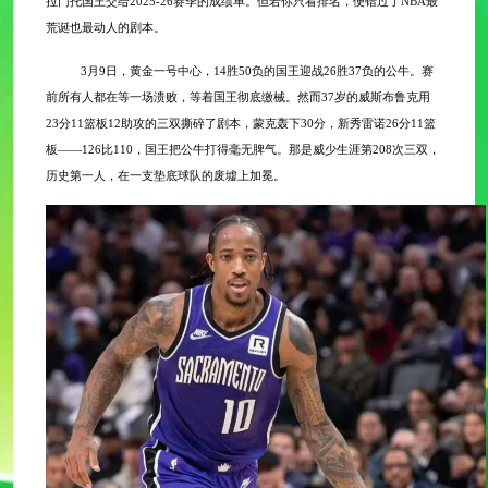
拉门托国王交给2025-26赛季的成绩单。但若你只看排名，便错过了NBA最
荒诞也最动人的剧本。
3月9日，黄金一号中心，14胜50负的国王迎战26胜37负的公牛。赛
前所有人都在等一场溃败，等着国王彻底缴械。然而37岁的威斯布鲁克用
23分11篮板12助攻的三双撕碎了剧本，蒙克轰下30分，新秀雷诺26分11篮
板——126比110，国王把公牛打得毫无脾气。那是威少生涯第208次三双，
历史第一人，在一支垫底球队的废墟上加冕。