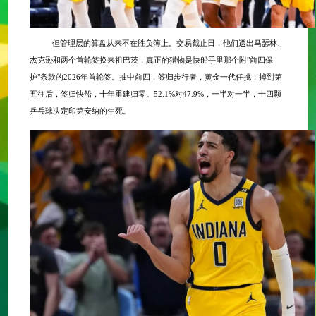
但管理层的算盘从来不在胜负簿上。交易截止日，他们送出马瑟林、
杰克逊和两个首轮签换来祖巴茨，真正的猎物是快船手里那个附
"前四保
护"条款的2026年首轮签。抽中前四，签归步行者，黄金一代任挑；掉到第
五往后，签归快船，十年重建归零。52.1%对47.9%，一半对一半，十四颗
乒乓球决定印第安纳的生死。