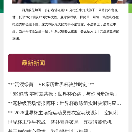
四月的芝加哥，步行者曾狂轰
145分把公牛打成筛子；四月的布鲁克
林，托平26分带队123比94大胜。赢球像呼吸一样简单，可每一场胜利都在
把选秀顺位往下推。这支球队最大的对手不是雷霆、不是骑士，是命运本
身。当乒乓球落定那一刻，印第安纳要么重生，要么坠入比十六连败更深的
深渊。
**“沉浸绿茵：VR亲历世界杯决胜时刻”**
「8K超感·零时差共振：世界杯心跳，与你同步跃动」
**毫秒级赛场情报闭环：世界杯教练组实时决策响应系统**
**“2026世界杯主场馆运动员更衣室动线设计：空间利用效率评估与运行机制优化路径研究”**
世界杯末轮生死战：替补奇兵破局，阵型暗藏危机
基于您的核心需求，为您提供以下标题：