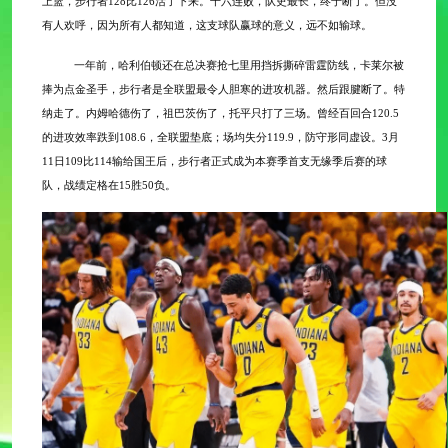
上篮，步行者128比126活了下来。十六连败，队史最长，终于断了。但没
有人欢呼，因为所有人都知道，这支球队赢球的意义，远不如输球。
一年前，哈利伯顿还在总决赛抢七里用挡拆撕碎雷霆防线，卡莱尔被
捧为点金圣手，步行者是全联盟最令人胆寒的进攻机器。然后跟腱断了。特
纳走了。内姆哈德伤了，祖巴茨伤了，托平只打了三场。曾经百回合
120.5
的进攻效率跌到108.6，全联盟垫底；场均失分119.9，防守形同虚设。3月
11日109比114输给国王后，步行者正式成为本赛季首支无缘季后赛的球
队，战绩定格在15胜50负。