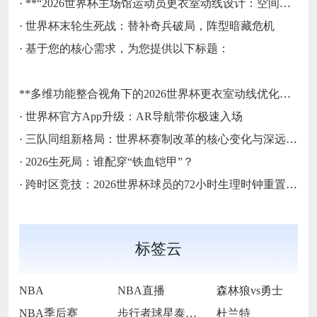
·
**“2026世界杯主场馆运动员更衣室动线设计：空间利用效率评估与运行机制优化路径研究”**
·
世界杯末轮生死战：替补奇兵破局，阵型暗藏危机
·
基于您的核心需求，为您提供以下标题：
**多维功能整合视角下的2026世界杯更衣室动线优化方案**
·
世界杯官方App升级：AR导航带你极速入场
·
三队同组新格局：世界杯赛制改革的核心变化与深远影响
·
2026生死局：谁配穿“铁血铠甲”？
·
跨时区竞技：2026世界杯球员的72小时生理时钟重置挑战
标签云
NBA
NBA直播
森林狼vs勇士
NBA季后赛
步行者球星泰雷塞-哈利伯顿
杜兰特